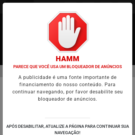
Entrar
HAMM
PARECE QUE VOCÊ USA UM BLOQUEADOR DE ANÚNCIOS
MENU
JAPÃO
CASO MARIA KUSABA: RPJNEWS REABRE REPORTAGEM AP
A publicidade é uma fonte importante de
EM ALTA
financiamento do nosso conteúdo. Para
COMUNIDADE
continuar navegando, por favor desabilite seu
Mulheres desafiam tradição no
bloqueador de anúncios.
"festival do nu" do Japão
Evento ancestral destaca luta pela
igualdade de gênero em uma sociedade em
transformação
APÓS DESABILITAR, ATUALIZE A PÁGINA PARA CONTINUAR SUA
NAVEGAÇÃO!