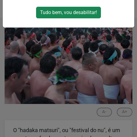
Por
Pathy Moraes
Tudo bem, vou desabilitar!
12/05/2024 19:43
13/05/2024 23:37
A-
A+
O "hadaka matsuri", ou "festival do nu", é um