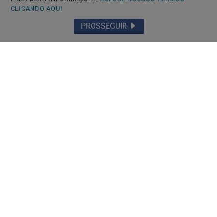
CLICANDO AQUI
PROSSEGUIR
TÓQUIO-JAPÃO
Só japonês tem boa conduta? Governo
endurece regras para residência
permanente...
Saiba Mais
MAIS POSTAGENS
Não possui uma conta?