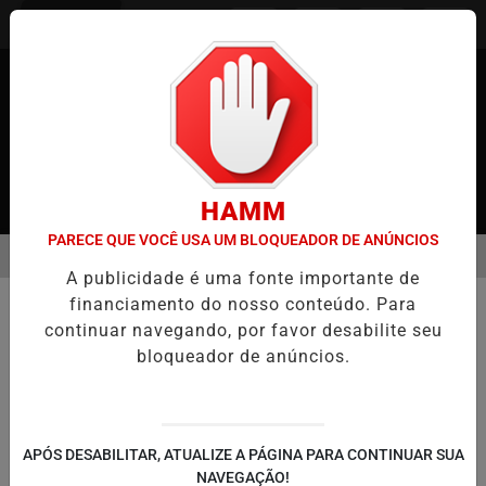
Entrar
HAMM
PARECE QUE VOCÊ USA UM BLOQUEADOR DE ANÚNCIOS
MENU
O MARIA KUSABA: RPJNEWS REABRE REPORTAGEM APÓS TRÊS ANO
A publicidade é uma fonte importante de
EM ALTA
financiamento do nosso conteúdo. Para
MUNDO
continuar navegando, por favor desabilite seu
"Não façam isso" alertou o
bloqueador de anúncios.
presidente dos EUA ao Irã
O alerta do presidente norte-americano
surge em meio a preocupações crescentes
sobre a possibilidade de uma escalada de
APÓS DESABILITAR, ATUALIZE A PÁGINA PARA CONTINUAR SUA
NAVEGAÇÃO!
hostilidades entre o Irã e Israel.