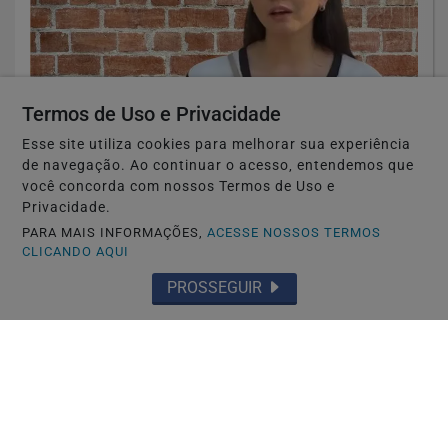
Termos de Uso e Privacidade
Esse site utiliza cookies para melhorar sua experiência
de navegação. Ao continuar o acesso, entendemos que
NAGOYA-JAPÃO
você concorda com nossos Termos de Uso e
Mais uma denúncia contra autoescola
Privacidade.
brasileira após reportagem da RPJNEWS
PARA MAIS INFORMAÇÕES,
ACESSE NOSSOS TERMOS
CLICANDO AQUI
Saiba Mais
PROSSEGUIR
MAIS POSTAGENS