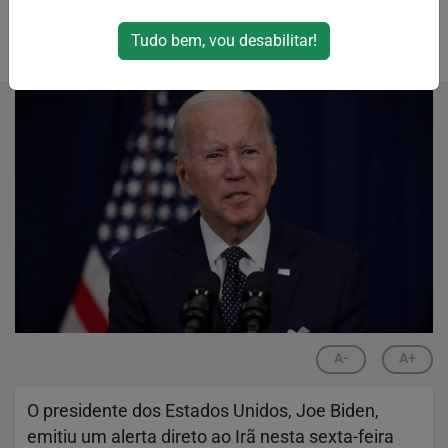
Tudo bem, vou desabilitar!
Por
RPJNews
13/04/2024 07:45
A-
A+
O presidente dos Estados Unidos, Joe Biden,
emitiu um alerta direto ao Irã nesta sexta-feira