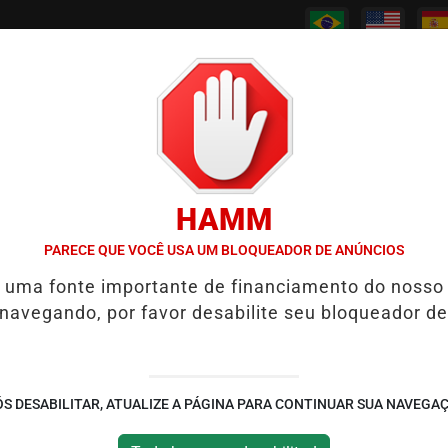
/
/
/
/
PODCASTS
CANAL RPJ
CONTATO
POLICIAL
HAMM
S REABRE REPORTAGEM APÓS TRÊS ANOS
7 SINAIS DE QUE UM I
PARECE QUE VOCÊ USA UM BLOQUEADOR DE ANÚNCIOS
é uma fonte importante de financiamento do nosso
tral ao confirmar nova
 navegando, por favor desabilite seu bloqueador de
al
olo dos brasileiros recentemente, e
S DESABILITAR, ATUALIZE A PÁGINA PARA CONTINUAR SUA NAVEGA
.