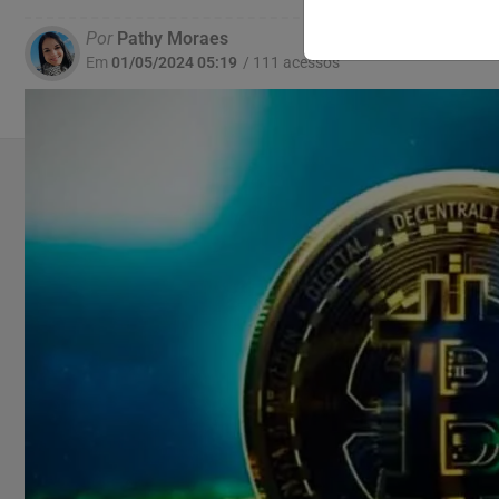
Por
Pathy Moraes
Em
01/05/2024 05:19
/ 111 acessos