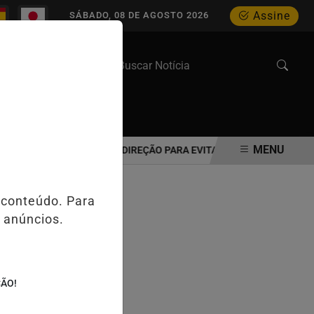
Assine
SÁBADO, 08 DE AGOSTO 2026
WEB STORIES
MENU
DOSO DEVE REAVALIAR A DIREÇÃO PARA EVITAR ACIDENTES NO TRÂNS
 conteúdo. Para
 anúncios.
ÇÃO!