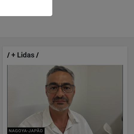
/
+ Lidas
/
NAGOYA-JAPÃO