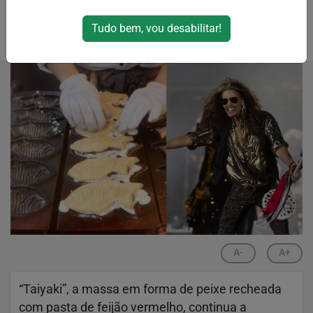
japonês em formato de peixe
Tudo bem, vou desabilitar!
Por
RPJNews
10/11/2023 21:03
10/11/2023 21:04
A-
A+
“Taiyaki”, a massa em forma de peixe recheada
com pasta de feijão vermelho, continua a