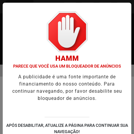
Entrar
HAMM
PARECE QUE VOCÊ USA UM BLOQUEADOR DE ANÚNCIOS
MENU
 JAPÃO
CASO MARIA KUSABA: RPJNEWS REABRE REPORTAGEM A
A publicidade é uma fonte importante de
EM ALTA
financiamento do nosso conteúdo. Para
ENTRETENIMENTO
continuar navegando, por favor desabilite seu
Aerosmith está colaborando com a
bloqueador de anúncios.
rede nacional Naruto Taiyaki
Honpo para vender bolos
O vocalista do Aerosmith, Steven Tyler, é um
APÓS DESABILITAR, ATUALIZE A PÁGINA PARA CONTINUAR SUA
grande fã de "taiyaki", um tradicional bolo
NAVEGAÇÃO!