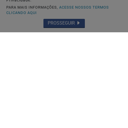
Privacidade.
PARA MAIS INFORMAÇÕES,
ACESSE NOSSOS TERMOS
CLICANDO AQUI
PROSSEGUIR
NAGOYA-JAPÃO
Mais uma denúncia contra autoescola
brasileira após reportagem da RPJNEWS
Saiba Mais
MAIS POSTAGENS