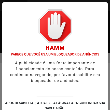
Entrar
HAMM
PARECE QUE VOCÊ USA UM BLOQUEADOR DE ANÚNCIOS
MENU
O NO JAPÃO
CASO MARIA KUSABA: RPJNEWS REABRE REPORTAGE
A publicidade é uma fonte importante de
EM ALTA
/PODCASTS
financiamento do nosso conteúdo. Para
ARI PILAR
continuar navegando, por favor desabilite seu
BUSCAR
bloqueador de anúncios.
APÓS DESABILITAR, ATUALIZE A PÁGINA PARA CONTINUAR SUA
NAVEGAÇÃO!