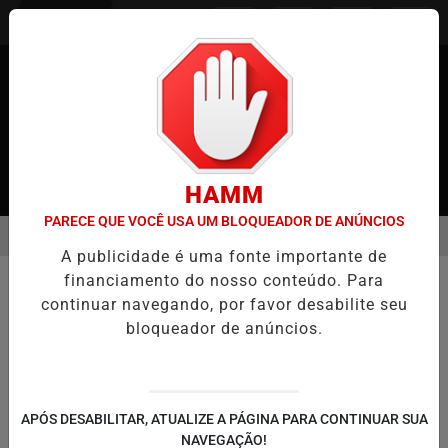
Entrar
HAMM
PARECE QUE VOCÊ USA UM BLOQUEADOR DE ANÚNCIOS
MENU
 NO JAPÃO
CASO MARIA KUSABA: RPJNEWS REABRE REPORTAGE
A publicidade é uma fonte importante de
EM ALTA
/NOTÍCIAS
financiamento do nosso conteúdo. Para
TECNOLOGIA & INOVAÇÃO
continuar navegando, por favor desabilite seu
BUSCAR
bloqueador de anúncios.
NAGOYA-JAPÃO
WHATSAPP PREPARA ALERTA CONTRA
GOLPES PARA MENSAGENS DE
DESCONHECIDOS
APÓS DESABILITAR, ATUALIZE A PÁGINA PARA CONTINUAR SUA
NAVEGAÇÃO!