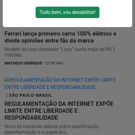
Tudo bem, vou desabilitar!
TÓQUIO-JAPÃO
Ferrari lança primeiro carro 100% elétrico e
divide opiniões entre fãs da marca
Modelo de luxo chamado “Luce” custa mais de R$ 3
milhões
MATHEUS HENRIQUE
- 27 DE MAI
SÃO PAULO-BRASIL
REGULAMENTAÇÃO DA INTERNET EXPÕE
LIMITE ENTRE LIBERDADE E
RESPONSABILIDADE
Nova lei reacende debate sobre qualificação,
desinformação e o papel dos...