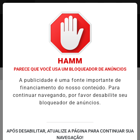
Entrar
HAMM
PARECE QUE VOCÊ USA UM BLOQUEADOR DE ANÚNCIOS
MENU
O JAPÃO
BRASILEIROS RELATAM MESES DE ESPERA POR MUDANÇ
A publicidade é uma fonte importante de
EM ALTA
financiamento do nosso conteúdo. Para
TECNOLOGIA & INOVAÇÃO
continuar navegando, por favor desabilite seu
Brasil Sobre Quatro Rodas: A
bloqueador de anúncios.
Revolução da Indústria
Automobilística na Última Década
De um mercado dominado por poucas
APÓS DESABILITAR, ATUALIZE A PÁGINA PARA CONTINUAR SUA
montadoras ao topo da diversidade
NAVEGAÇÃO!