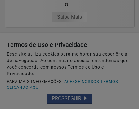
o...
Saiba Mais
Termos de Uso e Privacidade
Esse site utiliza cookies para melhorar sua experiência
de navegação. Ao continuar o acesso, entendemos que
você concorda com nossos Termos de Uso e
Privacidade.
PARA MAIS INFORMAÇÕES,
ACESSE NOSSOS TERMOS
CLICANDO AQUI
PROSSEGUIR
NAGOYA-JAPÃO
MEDIAÇÃO DA RPJNEWS TERMINA EM
ACORDO NO JAPÃO