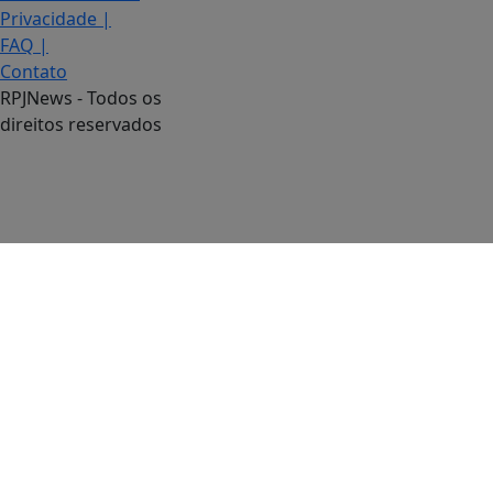
Privacidade
|
FAQ
|
Contato
RPJNews - Todos os
direitos reservados