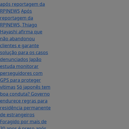
após reportagem da
RPJNEWS
Após
reportagem da
RPJNEWS, Thiago
Hayashi afirma que
não abandonou
clientes e garante
solução para os casos
denunciados
Japão
estuda monitorar
perseguidores com
GPS para proteger
vítimas
Só japonês tem
boa conduta? Governo
endurece regras para
residência permanente
de estrangeiros
Foragido por mais de
30 anos é preso após