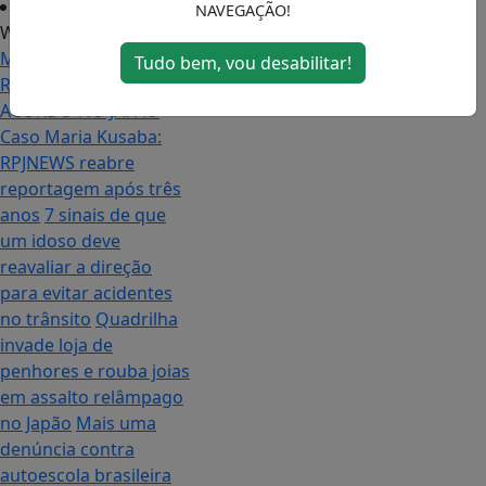
NAVEGAÇÃO!
Web Stories
/
MEDIAÇÃO DA
Tudo bem, vou desabilitar!
RPJNEWS TERMINA EM
ACORDO NO JAPÃO
Caso Maria Kusaba:
RPJNEWS reabre
reportagem após três
anos
7 sinais de que
um idoso deve
reavaliar a direção
para evitar acidentes
no trânsito
Quadrilha
invade loja de
penhores e rouba joias
em assalto relâmpago
no Japão
Mais uma
denúncia contra
autoescola brasileira