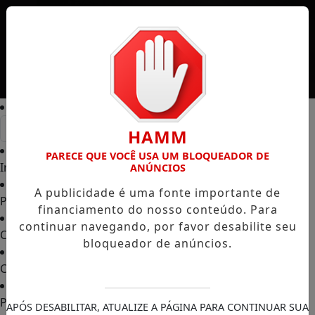
Entrar
HAMM
PARECE QUE VOCÊ USA UM BLOQUEADOR DE
Início
/
ANÚNCIOS
A publicidade é uma fonte importante de
Podcasts
/
financiamento do nosso conteúdo. Para
continuar navegando, por favor desabilite seu
CANAL RPJ
/
bloqueador de anúncios.
Contato
/
Policial
/
APÓS DESABILITAR, ATUALIZE A PÁGINA PARA CONTINUAR SUA