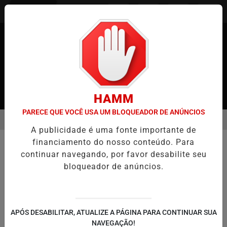
Entrar
HAMM
PARECE QUE VOCÊ USA UM BLOQUEADOR DE ANÚNCIOS
MENU
O NO JAPÃO
CASO MARIA KUSABA: RPJNEWS REABRE REPORTAG
A publicidade é uma fonte importante de
EM ALTA
/PODCASTS
financiamento do nosso conteúdo. Para
JORNAL DO MEIO DIA
continuar navegando, por favor desabilite seu
BUSCAR
bloqueador de anúncios.
APÓS DESABILITAR, ATUALIZE A PÁGINA PARA CONTINUAR SUA
NAVEGAÇÃO!