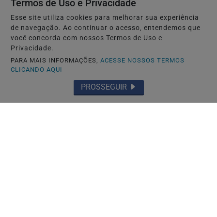
Termos de Uso e Privacidade
Esse site utiliza cookies para melhorar sua experiência
de navegação. Ao continuar o acesso, entendemos que
você concorda com nossos Termos de Uso e
Privacidade.
PARA MAIS INFORMAÇÕES,
ACESSE NOSSOS TERMOS
CLICANDO AQUI
INÍCIO
|
SOBRE
|
PAINEL DO LEITOR
|
PROSSEGUIR
EXPEDIENTE
|
TERMOS DE USO E PRIVACIDADE
|
FAQ
|
CONTATO
RPJNEWS - TODOS OS DIREITOS RESERVADOS