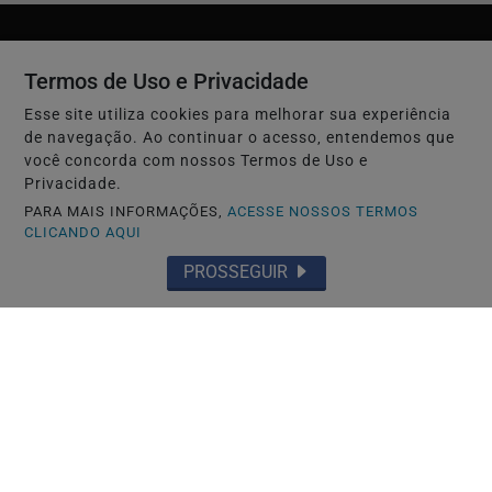
Termos de Uso e Privacidade
Esse site utiliza cookies para melhorar sua experiência
de navegação. Ao continuar o acesso, entendemos que
você concorda com nossos Termos de Uso e
Privacidade.
PARA MAIS INFORMAÇÕES,
ACESSE NOSSOS TERMOS
CLICANDO AQUI
INÍCIO
|
SOBRE
|
PAINEL DO LEITOR
|
PROSSEGUIR
EXPEDIENTE
|
TERMOS DE USO E PRIVACIDADE
|
FAQ
|
CONTATO
RPJNEWS - TODOS OS DIREITOS RESERVADOS