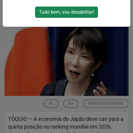
e influência global do país
Tudo bem, vou desabilitar!
Por
RPJNews
03/01/2026 01:06
07/01/2026 19:01
A-
A+
REPORTAR ERROS
TÓQUIO — A economia do Japão deve cair para a
quinta posição no ranking mundial em 2026,