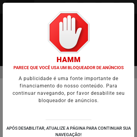
Entrar
HAMM
PARECE QUE VOCÊ USA UM BLOQUEADOR DE ANÚNCIOS
MENU
 JAPÃO
CASO MARIA KUSABA: RPJNEWS REABRE REPORTAGEM AP
A publicidade é uma fonte importante de
EM ALTA
financiamento do nosso conteúdo. Para
ECONOMIA
continuar navegando, por favor desabilite seu
Japão pode cair para 5ª maior
bloqueador de anúncios.
economia do mundo em 2026,
aponta FMI
Desvalorização do iene, baixa produtividade
APÓS DESABILITAR, ATUALIZE A PÁGINA PARA CONTINUAR SUA
e tensões externas pressionam crescimento
NAVEGAÇÃO!