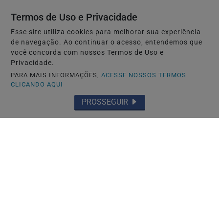
Termos de Uso e Privacidade
Saiba Mais
Esse site utiliza cookies para melhorar sua experiência
de navegação. Ao continuar o acesso, entendemos que
você concorda com nossos Termos de Uso e
Privacidade.
PARA MAIS INFORMAÇÕES,
ACESSE NOSSOS TERMOS
CLICANDO AQUI
PROSSEGUIR
TOYOHASHI-JAPÃO
Caso Maria Kusaba: RPJNEWS reabre
reportagem após três anos