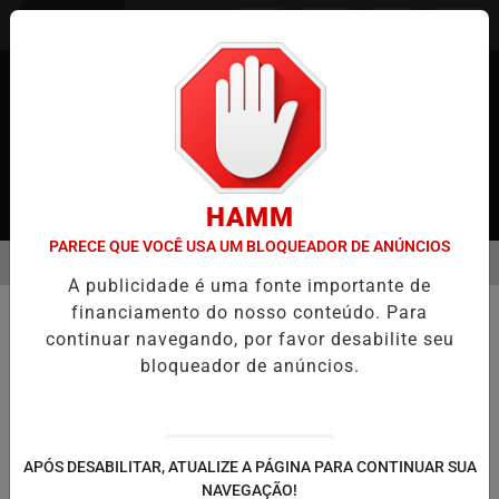
Entrar
HAMM
PARECE QUE VOCÊ USA UM BLOQUEADOR DE ANÚNCIOS
MENU
APÃO
CASO MARIA KUSABA: RPJNEWS REABRE REPORTAGEM APÓ
A publicidade é uma fonte importante de
EM ALTA
financiamento do nosso conteúdo. Para
COMUNIDADE
continuar navegando, por favor desabilite seu
O que esperar de 2025 no Japão?
bloqueador de anúncios.
As perspectivas econômicas e os desafios
da comunidade brasileira
APÓS DESABILITAR, ATUALIZE A PÁGINA PARA CONTINUAR SUA
Por
Toshio Sudo
31/12/2024 09:41
NAVEGAÇÃO!