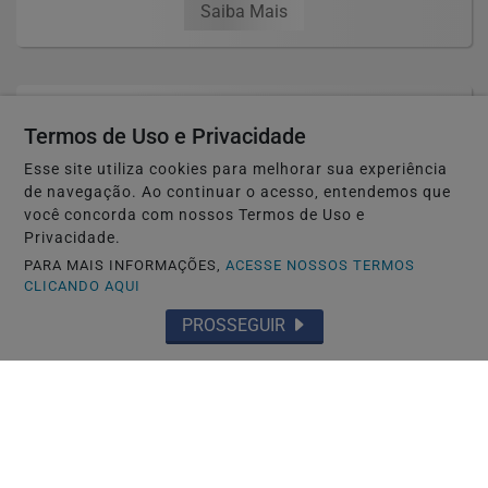
Saiba Mais
Termos de Uso e Privacidade
Esse site utiliza cookies para melhorar sua experiência
de navegação. Ao continuar o acesso, entendemos que
você concorda com nossos Termos de Uso e
Privacidade.
PARA MAIS INFORMAÇÕES,
ACESSE NOSSOS TERMOS
CLICANDO AQUI
PROSSEGUIR
TOYOHASHI-JAPÃO
Caso Maria Kusaba: RPJNEWS reabre
reportagem após três anos
Saiba Mais