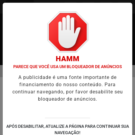
Entrar
HAMM
PARECE QUE VOCÊ USA UM BLOQUEADOR DE ANÚNCIOS
MENU
JAPÃO
CASO MARIA KUSABA: RPJNEWS REABRE REPORTAGEM AP
A publicidade é uma fonte importante de
EM ALTA
financiamento do nosso conteúdo. Para
COMUNIDADE
continuar navegando, por favor desabilite seu
RPJ Expressa Preocupação com
bloqueador de anúncios.
Falhas e Injustiças no Sistema
Policial Japonês
Série de falhas e aparentes injustiças
APÓS DESABILITAR, ATUALIZE A PÁGINA PARA CONTINUAR SUA
observadas em casos envolvendo
NAVEGAÇÃO!