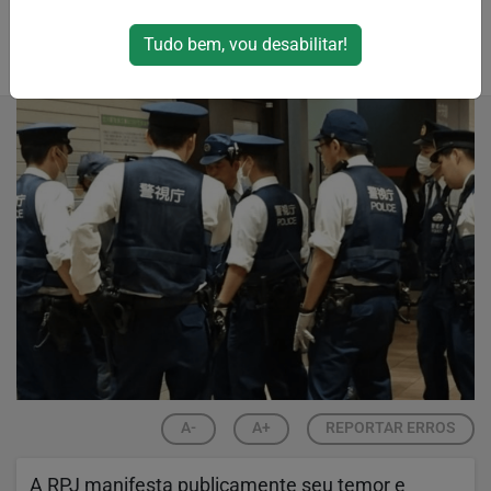
estrangeiros.
Tudo bem, vou desabilitar!
Por
RPJNews
31/10/2024 06:11
01/11/2024 14:00
A-
A+
REPORTAR ERROS
A RPJ manifesta publicamente seu temor e