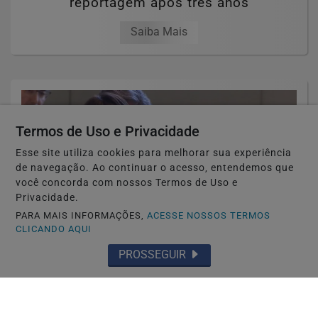
reportagem após três anos
Saiba Mais
Termos de Uso e Privacidade
Esse site utiliza cookies para melhorar sua experiência
de navegação. Ao continuar o acesso, entendemos que
você concorda com nossos Termos de Uso e
Privacidade.
PARA MAIS INFORMAÇÕES,
ACESSE NOSSOS TERMOS
CLICANDO AQUI
PROSSEGUIR
TÓQUIO-JAPÃO
Só japonês tem boa conduta? Governo
endurece regras para residência