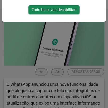
14/06/2024 14:27
14/06/2024 14:28
Tudo bem, vou desabilitar!
A-
A+
REPORTAR ERROS
O WhatsApp anunciou uma nova funcionalidade
que bloqueia a captura de tela das fotografias de
perfil de outros contatos em dispositivos iOS. A
atualização, que exibe uma interface informando