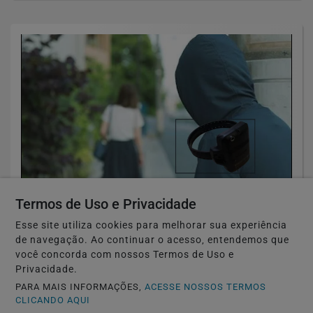
Termos de Uso e Privacidade
TÓQUIO-JAPÃO
Japão estuda monitorar perseguidores
Esse site utiliza cookies para melhorar sua experiência
de navegação. Ao continuar o acesso, entendemos que
com GPS para proteger vítimas
você concorda com nossos Termos de Uso e
Privacidade.
Saiba Mais
PARA MAIS INFORMAÇÕES,
ACESSE NOSSOS TERMOS
CLICANDO AQUI