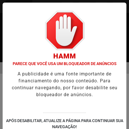
Entrar
HAMM
PARECE QUE VOCÊ USA UM BLOQUEADOR DE ANÚNCIOS
MENU
 JAPÃO
CASO MARIA KUSABA: RPJNEWS REABRE REPORTAGEM AP
A publicidade é uma fonte importante de
EM ALTA
financiamento do nosso conteúdo. Para
TECNOLOGIA & INOVAÇÃO
continuar navegando, por favor desabilite seu
WhatsApp Bloqueia Capturas de
bloqueador de anúncios.
Tela de Fotos de Perfil no iOS
Medida Visa Reforçar a Segurança e
Privacidade dos Usuários
APÓS DESABILITAR, ATUALIZE A PÁGINA PARA CONTINUAR SUA
NAVEGAÇÃO!
Por
RPJNews