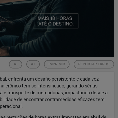
A-
A+
IMPRIMIR
REPORTAR ERROS
obal, enfrenta um desafio persistente e cada vez
ma crônico tem se intensificado, gerando sérias
a e transporte de mercadorias, impactando desde a
abilidade de encontrar contramedidas eficazes tem
peracional.
vas restrições de horas extras impostas em
abril de