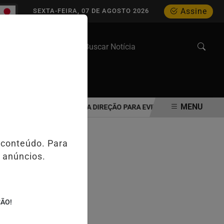
Assine
SEXTA-FEIRA, 07 DE AGOSTO 2026
WEB STORIES
MENU
IDOSO DEVE REAVALIAR A DIREÇÃO PARA EVITAR ACIDENTES NO TRÂN
 conteúdo. Para
 anúncios.
ÇÃO!