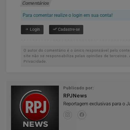
Comentários
Para comentar realize o login em sua conta!
Login
Cadastre-se
O autor do comentário é o único responsável pelo conteú
site não se responsabiliza pelas opiniões de terceiro
Privacidade.
Publicado por:
RPJNews
Reportagem exclusivas para o Ja