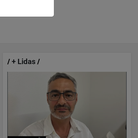
/
+ Lidas
/