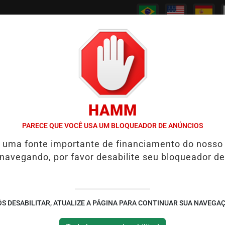
/
/
/
/
PODCASTS
CANAL RPJ
CONTATO
POLICIAL
HAMM
WS REABRE REPORTAGEM APÓS TRÊS ANOS
7 SINAIS DE QUE UM 
PARECE QUE VOCÊ USA UM BLOQUEADOR DE ANÚNCIOS
é uma fonte importante de financiamento do nosso
Estradas: A Escassez
 navegando, por favor desabilite seu bloqueador de
e Seus Impactos na
S DESABILITAR, ATUALIZE A PÁGINA PARA CONTINUAR SUA NAVEGA