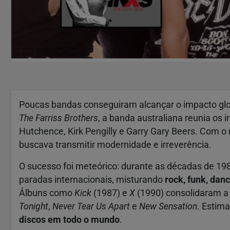
Poucas bandas conseguiram alcançar o impacto gl
The Farriss Brothers
, a banda australiana reunia os 
Hutchence, Kirk Pengilly e Garry Gary Beers. Com 
buscava transmitir modernidade e irreverência.
O sucesso foi meteórico: durante as décadas de 198
paradas internacionais, misturando
rock, funk, dan
Álbuns como
Kick
(1987) e
X
(1990) consolidaram a
Tonight
,
Never Tear Us Apart
e
New Sensation
. Estim
discos em todo o mundo
.