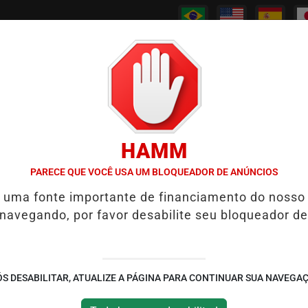
/
/
/
/
PODCASTS
CANAL RPJ
CONTATO
POLICIAL
HAMM
TAGEM APÓS TRÊS ANOS
7 SINAIS DE QUE UM IDOSO DEVE REAVA
PARECE QUE VOCÊ USA UM BLOQUEADOR DE ANÚNCIOS
é uma fonte importante de financiamento do nosso
istou o Brasil, o Japão
 navegando, por favor desabilite seu bloqueador de
or do planeta
s décadas de 1980 e 1990
S DESABILITAR, ATUALIZE A PÁGINA PARA CONTINUAR SUA NAVEGA