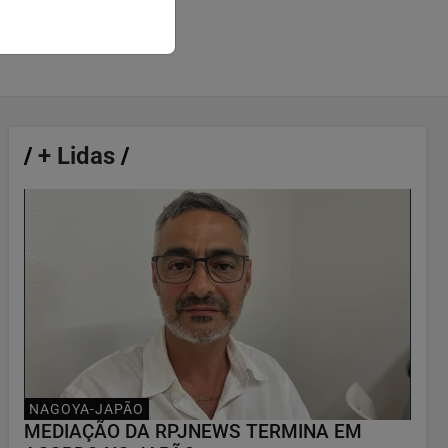
/
+ Lidas
/
NAGOYA-JAPÃO
MEDIAÇÃO DA RPJNEWS TERMINA EM