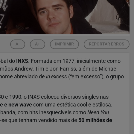
A-
A+
IMPRIMIR
REPORTAR ERROS
obal do
INXS
. Formada em 1977, inicialmente como
irmãos Andrew, Tim e Jon Farriss, além de Michael
o nome abreviado de
in excess
(“em excesso”), o grupo
0 e 1990, o INXS colocou diversos singles nas
ce e new wave
com uma estética cool e estilosa.
 banda, com hits inesquecíveis como
Need You
a-se que tenham vendido mais de
50 milhões de