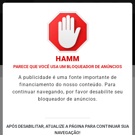
Entrar
HAMM
PARECE QUE VOCÊ USA UM BLOQUEADOR DE ANÚNCIOS
MENU
 JAPÃO
CASO MARIA KUSABA: RPJNEWS REABRE REPORTAGEM A
A publicidade é uma fonte importante de
EM ALTA
financiamento do nosso conteúdo. Para
POLICIAL
continuar navegando, por favor desabilite seu
Casa de madeira de dois andares
bloqueador de anúncios.
incendiada no início da manhã
Duas pessoas levemente feridas Mie /
Asahi Town
APÓS DESABILITAR, ATUALIZE A PÁGINA PARA CONTINUAR SUA
NAVEGAÇÃO!
Por
RPJNews