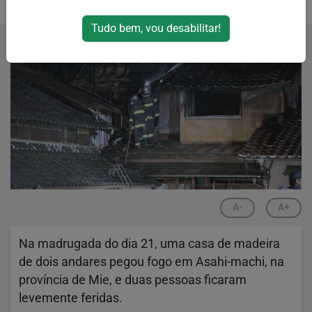
20/05/2023 23:12
Tudo bem, vou desabilitar!
A-
A+
Na madrugada do dia 21, uma casa de madeira
de dois andares pegou fogo em Asahi-machi, na
província de Mie, e duas pessoas ficaram
levemente feridas.