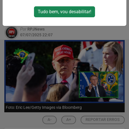
escreveu que o Brasil está "fazendo uma
coisa terrível" contra o ex-presidente
Tudo bem, vou desabilitar!
brasileiro
Por
RPJNews
07/07/2025 22:07
Foto: Eric Lee/Getty Images via Bloomberg
A-
A+
REPORTAR ERROS