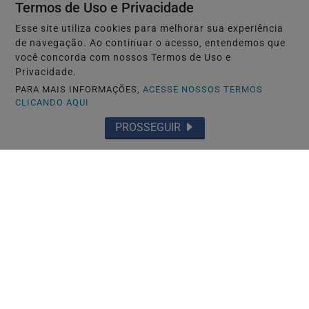
Termos de Uso e Privacidade
Esse site utiliza cookies para melhorar sua experiência
de navegação. Ao continuar o acesso, entendemos que
você concorda com nossos Termos de Uso e
Privacidade.
PARA MAIS INFORMAÇÕES,
ACESSE NOSSOS TERMOS
CLICANDO AQUI
PROSSEGUIR
NAGOYA-JAPÃO
Após reportagem da RPJNEWS, Thiago
Hayashi afirma que não abandonou
clientes e...
Saiba Mais
MAIS POSTAGENS