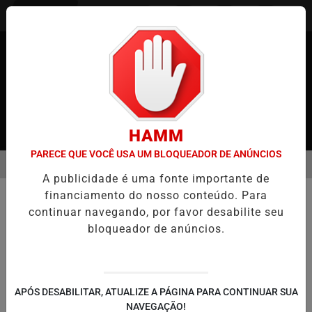
Entrar
HAMM
PARECE QUE VOCÊ USA UM BLOQUEADOR DE ANÚNCIOS
MENU
JAPÃO
CASO MARIA KUSABA: RPJNEWS REABRE REPORTAGEM APÓ
A publicidade é uma fonte importante de
EM ALTA
financiamento do nosso conteúdo. Para
POLÍTICA
continuar navegando, por favor desabilite seu
Declaração de Trump em defesa de
bloqueador de anúncios.
Bolsonaro repercute na imprensa
internacional, que destaca 'choque'
com Lula
APÓS DESABILITAR, ATUALIZE A PÁGINA PARA CONTINUAR SUA
Em publicação na Truth Social, Trump
NAVEGAÇÃO!