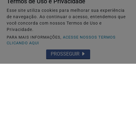
Termos de Uso e Privacidade
Esse site utiliza cookies para melhorar sua experiência
de navegação. Ao continuar o acesso, entendemos que
você concorda com nossos Termos de Uso e
Privacidade.
PARA MAIS INFORMAÇÕES,
ACESSE NOSSOS TERMOS
CLICANDO AQUI
PROSSEGUIR
TÓQUIO-JAPÃO
Japão estuda monitorar perseguidores
com GPS para proteger vítimas
Saiba Mais
MAIS POSTAGENS