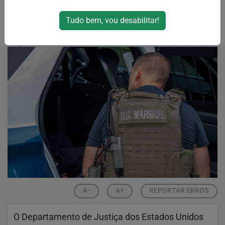
Cativeiro por Parentes e Exploração Sexual
Tudo bem, vou desabilitar!
Por
Pathy Moraes
06/07/2024 19:24
A-
A+
REPORTAR ERROS
O Departamento de Justiça dos Estados Unidos