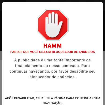
Entrar
HAMM
PARECE QUE VOCÊ USA UM BLOQUEADOR DE ANÚNCIOS
MENU
 JAPÃO
CASO MARIA KUSABA: RPJNEWS REABRE REPORTAGEM A
A publicidade é uma fonte importante de
EM ALTA
financiamento do nosso conteúdo. Para
MUNDO
continuar navegando, por favor desabilite seu
Departamento de Justiça dos EUA
bloqueador de anúncios.
Resgata 200 Crianças
Desaparecidas em Grande
Operação
APÓS DESABILITAR, ATUALIZE A PÁGINA PARA CONTINUAR SUA
Ação Envolve Casos de Tráfico de Pessoas,
NAVEGAÇÃO!