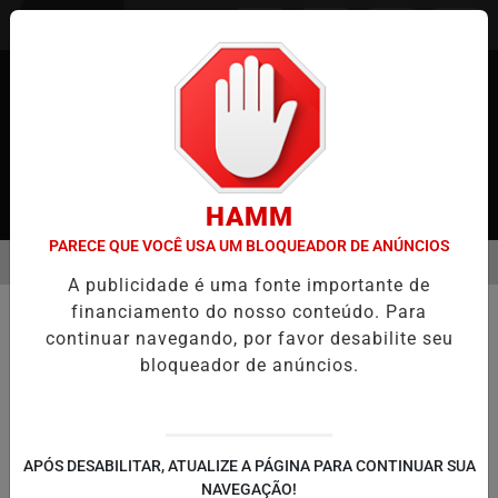
Entrar
HAMM
PARECE QUE VOCÊ USA UM BLOQUEADOR DE ANÚNCIOS
MENU
 JAPÃO
CASO MARIA KUSABA: RPJNEWS REABRE REPORTAGEM AP
A publicidade é uma fonte importante de
EM ALTA
financiamento do nosso conteúdo. Para
ENTRETENIMENTO
continuar navegando, por favor desabilite seu
Fãs da saga Mad Max pedem a
bloqueador de anúncios.
volta de Mel Gibson
Diretor de Furiosa descarta volta de Mel
Gibson em Mad Max, mas talvez esse não
seja o fim do personagem
APÓS DESABILITAR, ATUALIZE A PÁGINA PARA CONTINUAR SUA
NAVEGAÇÃO!