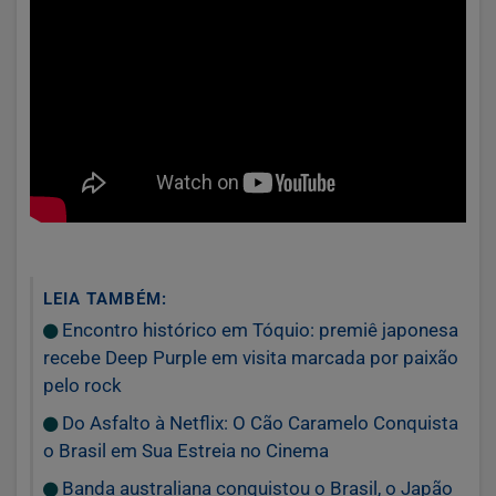
LEIA TAMBÉM:
Encontro histórico em Tóquio: premiê japonesa
recebe Deep Purple em visita marcada por paixão
pelo rock
Do Asfalto à Netflix: O Cão Caramelo Conquista
o Brasil em Sua Estreia no Cinema
Banda australiana conquistou o Brasil, o Japão