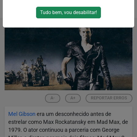
Por
RPJNews
Tudo bem, vou desabilitar!
03/06/2024 14:11
03/06/2024 14:16
A-
A+
REPORTAR ERROS
Mel Gibson
era um desconhecido antes de
estrelar como Max Rockatansky em Mad Max, de
1979. O ator continuou a parceria com George