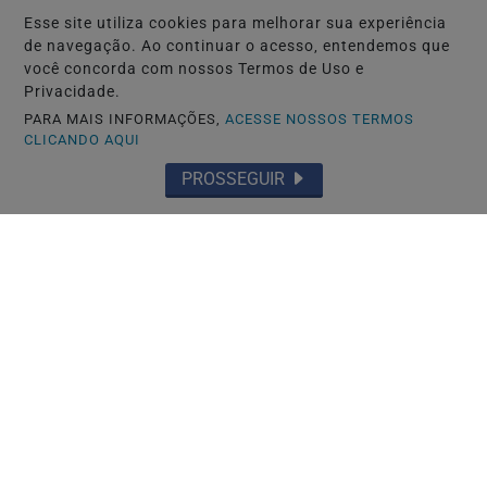
Esse site utiliza cookies para melhorar sua experiência
de navegação. Ao continuar o acesso, entendemos que
você concorda com nossos Termos de Uso e
Privacidade.
PARA MAIS INFORMAÇÕES,
ACESSE NOSSOS TERMOS
CLICANDO AQUI
PROSSEGUIR
NAGOYA-JAPÃO
Mais uma denúncia contra autoescola
brasileira após reportagem da RPJNEWS
Saiba Mais
MAIS POSTAGENS