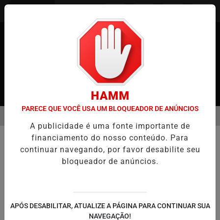
Entrar
HAMM
PARECE QUE VOCÊ USA UM BLOQUEADOR DE ANÚNCIOS
MENU
APÃO
CASO MARIA KUSABA: RPJNEWS REABRE REPORTAGEM APÓ
A publicidade é uma fonte importante de
EM ALTA
financiamento do nosso conteúdo. Para
MUNDO
continuar navegando, por favor desabilite seu
Irã ataca Israel com drones e
bloqueador de anúncios.
mísseis
A ação militar iraniana ocorre menos de
duas semanas depois de um ataque ao
consulado irianiano em Damasco, na Síria,
APÓS DESABILITAR, ATUALIZE A PÁGINA PARA CONTINUAR SUA
NAVEGAÇÃO!
atribuído a Israel.