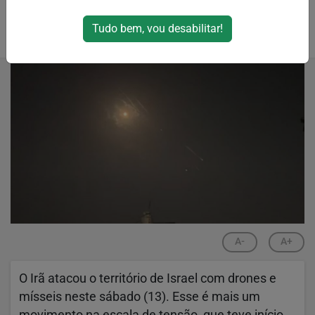
Tudo bem, vou desabilitar!
Por
RPJNews
14/04/2024 21:15
A-
A+
O Irã atacou o território de Israel com drones e
mísseis neste sábado (13). Esse é mais um
movimento na escala de tensão, que teve início