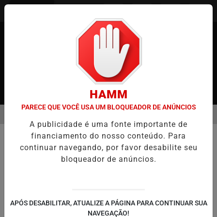
Entrar
HAMM
PARECE QUE VOCÊ USA UM BLOQUEADOR DE ANÚNCIOS
MENU
APÃO
CASO MARIA KUSABA: RPJNEWS REABRE REPORTAGEM APÓ
A publicidade é uma fonte importante de
EM ALTA
financiamento do nosso conteúdo. Para
POLICIAL
continuar navegando, por favor desabilite seu
Jovem é preso em Tóquio sob
bloqueador de anúncios.
suspeita de fraude com cartão de
crédito roubado
A Polícia Metropolitana de Tóquio prendeu
APÓS DESABILITAR, ATUALIZE A PÁGINA PARA CONTINUAR SUA
Yusuke Yasuda
NAVEGAÇÃO!