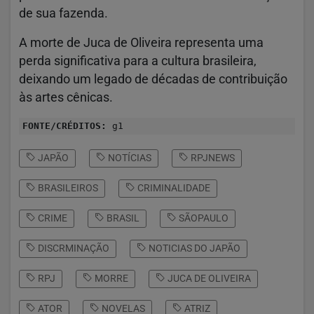
de sua fazenda.
A morte de
Juca de Oliveira
representa uma
perda significativa para a cultura brasileira,
deixando um legado de décadas de contribuição
às artes cênicas.
FONTE/CRÉDITOS:
g1
JAPÃO
NOTÍCIAS
RPJNEWS
BRASILEIROS
CRIMINALIDADE
CRIME
BRASIL
SÃOPAULO
DISCRMINAÇÃO
NOTICIAS DO JAPÃO
RPJ
MORRE
JUCA DE OLIVEIRA
ATOR
NOVELAS
ATRIZ