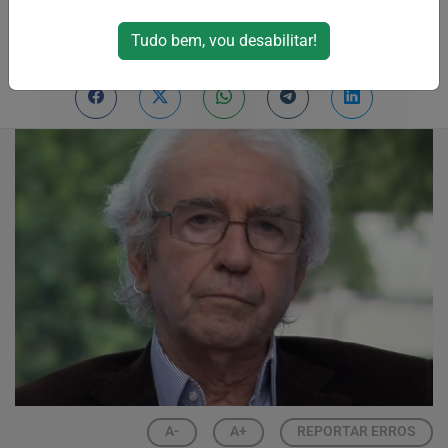
Por
RPJNews
Tudo bem, vou desabilitar!
21/03/2026 09:05
A-
A+
REPORTAR ERROS