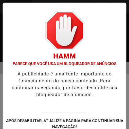
Entrar
HAMM
PARECE QUE VOCÊ USA UM BLOQUEADOR DE ANÚNCIOS
MENU
JAPÃO
CASO MARIA KUSABA: RPJNEWS REABRE REPORTAGEM APÓ
A publicidade é uma fonte importante de
EM ALTA
financiamento do nosso conteúdo. Para
COMUNIDADE
continuar navegando, por favor desabilite seu
Morre Juca de Oliveira aos 91 anos
bloqueador de anúncios.
em São Paulo
Veterano da TV, teatro e cinema, artista
marcou época com papel icônico em O
Clone
APÓS DESABILITAR, ATUALIZE A PÁGINA PARA CONTINUAR SUA
NAVEGAÇÃO!