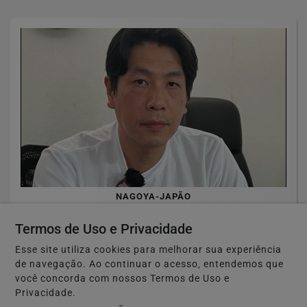
NAGOYA-JAPÃO
Após reportagem da RPJNEWS, Thiago
Termos de Uso e Privacidade
Hayashi afirma que não abandonou
clientes e...
Esse site utiliza cookies para melhorar sua experiência
de navegação. Ao continuar o acesso, entendemos que
Saiba Mais
você concorda com nossos Termos de Uso e
Privacidade.