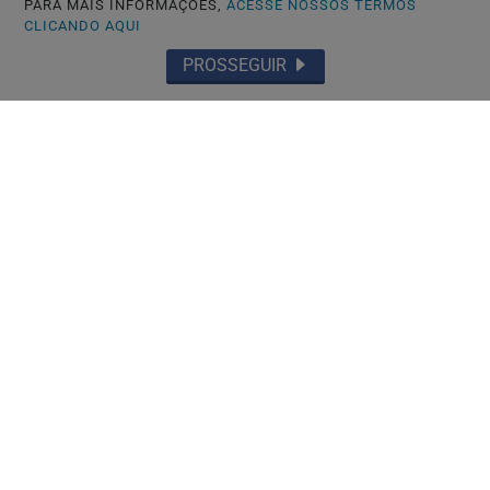
PARA MAIS INFORMAÇÕES,
ACESSE NOSSOS TERMOS
CLICANDO AQUI
PROSSEGUIR
TOYOHASHI-JAPÃO
Caso Maria Kusaba: RPJNEWS reabre
reportagem após três anos
Saiba Mais