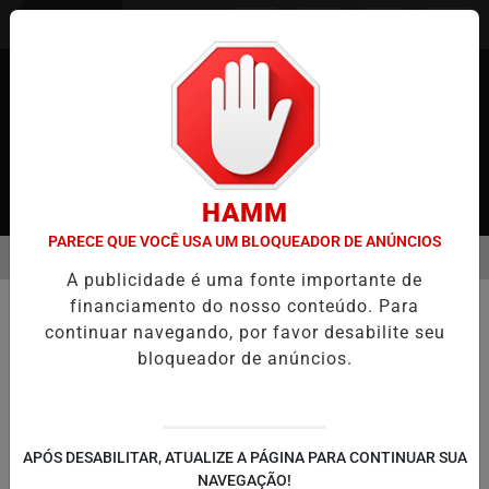
Entrar
HAMM
PARECE QUE VOCÊ USA UM BLOQUEADOR DE ANÚNCIOS
MENU
 JAPÃO
CASO MARIA KUSABA: RPJNEWS REABRE REPORTAGEM AP
A publicidade é uma fonte importante de
EM ALTA
financiamento do nosso conteúdo. Para
COMUNIDADE
continuar navegando, por favor desabilite seu
O Verdadeiro Significado do Natal:
bloqueador de anúncios.
Reflexão e Hipocrisia na Fé
“Ninguém pode servir a dois senhores; pois
odiará um e amará o outro.
APÓS DESABILITAR, ATUALIZE A PÁGINA PARA CONTINUAR SUA
NAVEGAÇÃO!
Por
RPJNews