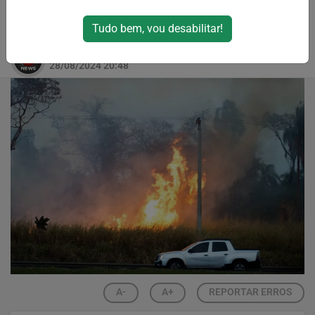
enfrentarão risco de emergência a partir
desta quarta-feira (28)
Tudo bem, vou desabilitar!
Por
RPJNews
28/08/2024 20:48
A-
A+
REPORTAR ERROS