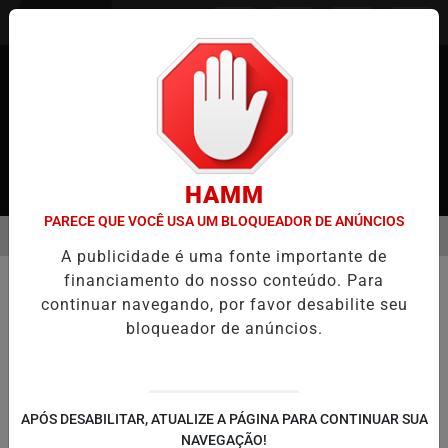
Entrar
HAMM
PARECE QUE VOCÊ USA UM BLOQUEADOR DE ANÚNCIOS
MENU
 JAPÃO
CASO MARIA KUSABA: RPJNEWS REABRE REPORTAGEM AP
A publicidade é uma fonte importante de
EM ALTA
financiamento do nosso conteúdo. Para
MUNDO
continuar navegando, por favor desabilite seu
São Paulo em Alerta Máximo de
bloqueador de anúncios.
Incêndios: Suspeitas de Crime e
Prisões
Com exceção da Baixada Santista,
APÓS DESABILITAR, ATUALIZE A PÁGINA PARA CONTINUAR SUA
praticamente todas as regiões do estado
NAVEGAÇÃO!