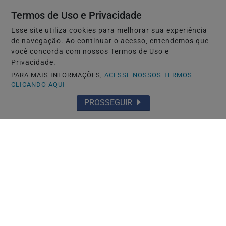
Termos de Uso e Privacidade
Esse site utiliza cookies para melhorar sua experiência
de navegação. Ao continuar o acesso, entendemos que
você concorda com nossos Termos de Uso e
Privacidade.
PARA MAIS INFORMAÇÕES,
ACESSE NOSSOS TERMOS
CLICANDO AQUI
PROSSEGUIR
NAGOYA-JAPÃO
Mais uma denúncia contra autoescola
brasileira após reportagem da RPJNEWS
Saiba Mais