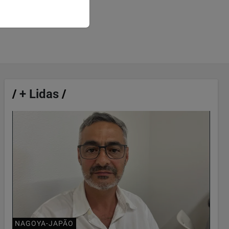
/
+ Lidas
/
NAGOYA-JAPÃO