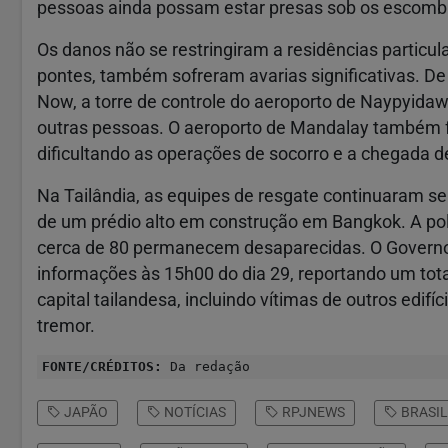
pessoas ainda possam estar presas sob os escomb
Os danos não se restringiram a residências particul
pontes, também sofreram avarias significativas. De
Now, a torre de controle do aeroporto de Naypyida
outras pessoas. O aeroporto de Mandalay também f
dificultando as operações de socorro e a chegada d
Na Tailândia, as equipes de resgate continuaram s
de um prédio alto em construção em Bangkok. A polí
cerca de 80 permanecem desaparecidas. O Governo
informações às 15h00 do dia 29, reportando um tota
capital tailandesa, incluindo vítimas de outros ed
tremor.
FONTE/CRÉDITOS:
Da redação
JAPÃO
NOTÍCIAS
RPJNEWS
BRASIL