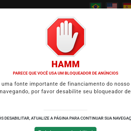
/
/
/
/
PODCASTS
CANAL RPJ
CONTATO
POLICIAL
HAMM
PORTAGEM APÓS TRÊS ANOS
7 SINAIS DE QUE UM IDOSO DEVE RE
PARECE QUE VOCÊ USA UM BLOQUEADOR DE ANÚNCIOS
é uma fonte importante de financiamento do nosso
em Mianmar Deixa Mais
 navegando, por favor desabilite seu bloqueador de
es Feridos
ntro do país, causando destruição
S DESABILITAR, ATUALIZE A PÁGINA PARA CONTINUAR SUA NAVEGA
ailândia