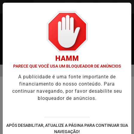
Entrar
HAMM
PARECE QUE VOCÊ USA UM BLOQUEADOR DE ANÚNCIOS
MENU
JAPÃO
CASO MARIA KUSABA: RPJNEWS REABRE REPORTAGEM AP
A publicidade é uma fonte importante de
EM ALTA
financiamento do nosso conteúdo. Para
MUNDO
continuar navegando, por favor desabilite seu
Tornozeleira em Bolsonaro:
bloqueador de anúncios.
Repercussão Internacional Grita
"Perseguição Política"
Assessor de Trump e Primeiro-Ministro
APÓS DESABILITAR, ATUALIZE A PÁGINA PARA CONTINUAR SUA
Húngaro Viktor Orbán saem em defesa do
NAVEGAÇÃO!