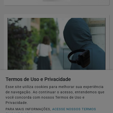
Termos de Uso e Privacidade
TÓQUIO-JAPÃO
Japão estuda monitorar perseguidores
Esse site utiliza cookies para melhorar sua experiência
de navegação. Ao continuar o acesso, entendemos que
com GPS para proteger vítimas
você concorda com nossos Termos de Uso e
Privacidade.
Saiba Mais
PARA MAIS INFORMAÇÕES,
ACESSE NOSSOS TERMOS