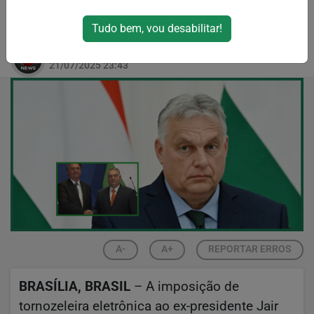
ex-presidente brasileiro, condenando
medidas do STF
Tudo bem, vou desabilitar!
Por
RPJNews
21/07/2025 23:43
A-
A+
REPORTAR ERROS
BRASÍLIA, BRASIL
– A imposição de
tornozeleira eletrônica ao ex-presidente Jair