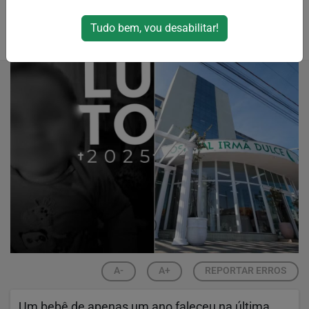
porte em ambientes familiares
Tudo bem, vou desabilitar!
Por
RPJNews
11/09/2025 09:21
11/09/2025 09:23
A-
A+
REPORTAR ERROS
Um bebê de apenas um ano faleceu na última