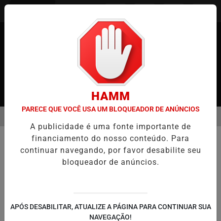
Entrar
HAMM
PARECE QUE VOCÊ USA UM BLOQUEADOR DE ANÚNCIOS
MENU
JAPÃO
CASO MARIA KUSABA: RPJNEWS REABRE REPORTAGEM AP
A publicidade é uma fonte importante de
EM ALTA
financiamento do nosso conteúdo. Para
MUNDO
continuar navegando, por favor desabilite seu
Tragédia em Itanhaém: Bebê de um
bloqueador de anúncios.
ano morre após ataque de pit bull
dentro de casa
Caso comove a cidade e reacende debate
APÓS DESABILITAR, ATUALIZE A PÁGINA PARA CONTINUAR SUA
sobre segurança com animais de grande
NAVEGAÇÃO!