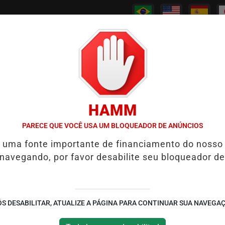
/
/
/
/
PODCASTS
CANAL RPJ
CONTATO
POLICIAL
HAMM
PJNEWS REABRE REPORTAGEM APÓS TRÊS ANOS
7 SINAIS DE QUE
PARECE QUE VOCÊ USA UM BLOQUEADOR DE ANÚNCIOS
OS
é uma fonte importante de financiamento do nosso
 navegando, por favor desabilite seu bloqueador de
S DESABILITAR, ATUALIZE A PÁGINA PARA CONTINUAR SUA NAVEGA