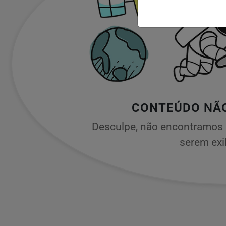
CONTEÚDO NÃ
Desculpe, não encontramos 
serem exi