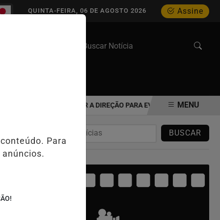
Assine
QUINTA-FEIRA, 06 DE AGOSTO 2026
WEB STORIES
MENU
 UM IDOSO DEVE REAVALIAR A DIREÇÃO PARA EVITAR ACIDENTES NO 
BUSCAR
 conteúdo. Para
 anúncios.
ÇÃO!