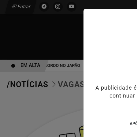
Entrar
/
INÍCIO
EM ALTA
JNEWS TERMINA EM ACORDO NO JAPÃO
CASO MARIA KUSABA: R
/NOTÍCIAS
VAGAS DE EMPREG
A publicidade 
continuar
APÓ