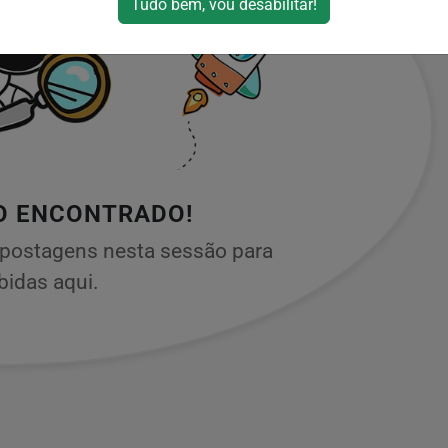
Tudo bem, vou desabilitar!
O ENCONTRADO!
postagens nesta sessão para
bidas aqui.