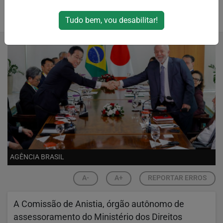
Por
PEDRO NEWTON
Tudo bem, vou desabilitar!
30/07/2024 07:51
AGÊNCIA BRASIL
A-
A+
REPORTAR ERROS
A Comissão de Anistia, órgão autônomo de
assessoramento do Ministério dos Direitos