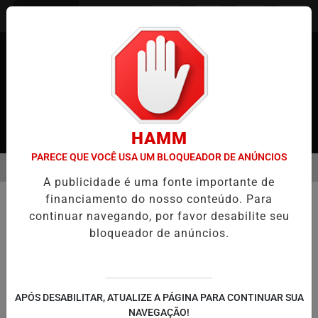
Entrar
HAMM
PARECE QUE VOCÊ USA UM BLOQUEADOR DE ANÚNCIOS
MENU
JAPÃO
CASO MARIA KUSABA: RPJNEWS REABRE REPORTAGEM AP
A publicidade é uma fonte importante de
EM ALTA
financiamento do nosso conteúdo. Para
POLÍTICA
continuar navegando, por favor desabilite seu
Brasil pede desculpas por
bloqueador de anúncios.
perseguição a imigrantes
japoneses
Ministro classifica medida como ato de
APÓS DESABILITAR, ATUALIZE A PÁGINA PARA CONTINUAR SUA
justiça
NAVEGAÇÃO!