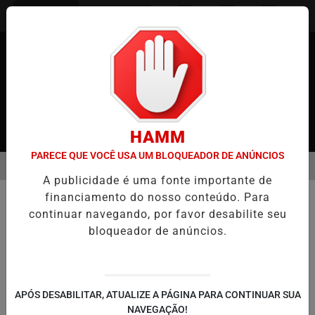
Entrar
HAMM
PARECE QUE VOCÊ USA UM BLOQUEADOR DE ANÚNCIOS
MENU
JAPÃO
CASO MARIA KUSABA: RPJNEWS REABRE REPORTAGEM AP
A publicidade é uma fonte importante de
EM ALTA
financiamento do nosso conteúdo. Para
COMUNIDADE
continuar navegando, por favor desabilite seu
TENSÃO GLOBAL ATINGE O JAPÃO:
bloqueador de anúncios.
gasolina dispara e alimentos
entram no radar da crise
Dependência do petróleo do Oriente Médio
APÓS DESABILITAR, ATUALIZE A PÁGINA PARA CONTINUAR SUA
expõe fragilidade energética e pressiona
NAVEGAÇÃO!