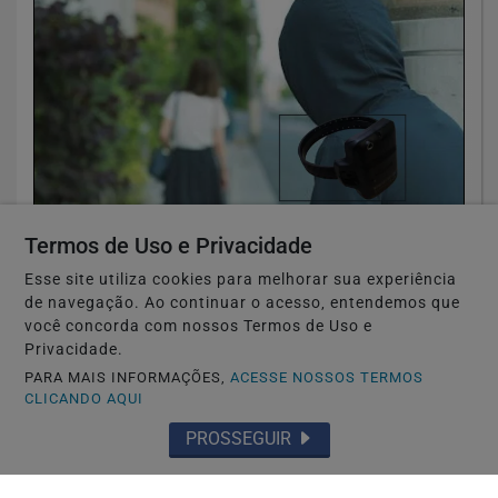
Termos de Uso e Privacidade
TÓQUIO-JAPÃO
Japão estuda monitorar perseguidores
Esse site utiliza cookies para melhorar sua experiência
de navegação. Ao continuar o acesso, entendemos que
com GPS para proteger vítimas
você concorda com nossos Termos de Uso e
Privacidade.
Saiba Mais
PARA MAIS INFORMAÇÕES,
ACESSE NOSSOS TERMOS
CLICANDO AQUI
PROSSEGUIR