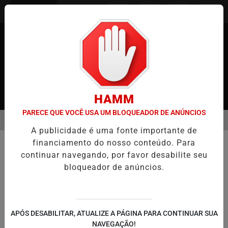
Entrar
HAMM
PARECE QUE VOCÊ USA UM BLOQUEADOR DE ANÚNCIOS
MENU
JAPÃO
CASO MARIA KUSABA: RPJNEWS REABRE REPORTAGEM AP
A publicidade é uma fonte importante de
EM ALTA
financiamento do nosso conteúdo. Para
COMUNIDADE
continuar navegando, por favor desabilite seu
Tóquio será a primeira prefeitura
bloqueador de anúncios.
do Japão a subsidiar parto sem
dor
Iniciativa visa combater a queda na taxa de
APÓS DESABILITAR, ATUALIZE A PÁGINA PARA CONTINUAR SUA
natalidade, mas segurança do procedimento
NAVEGAÇÃO!