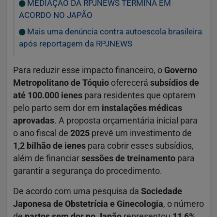
MEDIAÇÃO DA RPJNEWS TERMINA EM
ACORDO NO JAPÃO
Mais uma denúncia contra autoescola brasileira
após reportagem da RPJNEWS
Para reduzir esse impacto financeiro, o
Governo
Metropolitano de Tóquio
oferecerá
subsídios de
até 100.000 ienes
para residentes que optarem
pelo parto sem dor em
instalações médicas
aprovadas
. A proposta orçamentária inicial para
o ano fiscal de
2025
prevê um investimento de
1,2 bilhão de ienes
para cobrir esses subsídios,
além de financiar
sessões de treinamento
para
garantir a segurança do procedimento.
De acordo com uma pesquisa da
Sociedade
Japonesa de Obstetrícia e Ginecologia
, o número
de
partos sem dor no Japão
representou
11,6%