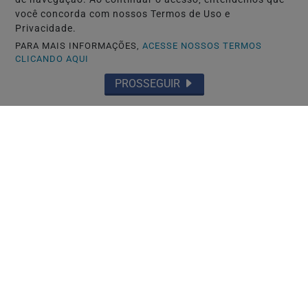
você concorda com nossos Termos de Uso e
Privacidade.
PARA MAIS INFORMAÇÕES,
ACESSE NOSSOS TERMOS
CLICANDO AQUI
PROSSEGUIR
TÓQUIO-JAPÃO
Só japonês tem boa conduta? Governo
endurece regras para residência
permanente...
Saiba Mais
MAIS POSTAGENS