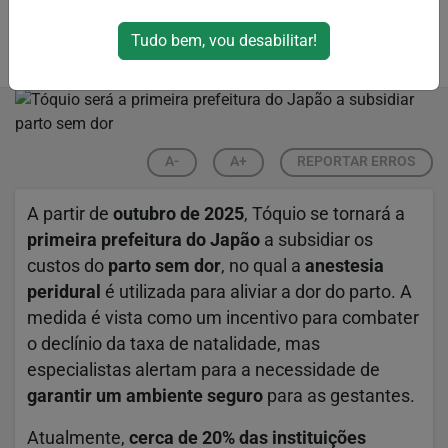
ainda gera preocupações
Tudo bem, vou desabilitar!
Por
Pathy Moraes
04/03/2025 23:18
A-
A+
REPORTAR ERROS
A partir de
outubro de 2025
, Tóquio se tornará a
primeira prefeitura do Japão
a subsidiar os
custos do
parto sem dor
, no qual a
anestesia
peridural
é utilizada para aliviar a dor do parto. A
medida é vista como um incentivo para combater
o declínio da taxa de natalidade, mas
especialistas alertam para a necessidade de
garantir um ambiente seguro
para as gestantes.
Atualmente,
cerca de 20% das instituições