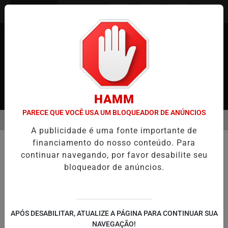
Entrar
HAMM
PARECE QUE VOCÊ USA UM BLOQUEADOR DE ANÚNCIOS
MENU
O JAPÃO
CASO MARIA KUSABA: RPJNEWS REABRE REPORTAGEM A
A publicidade é uma fonte importante de
EM ALTA
financiamento do nosso conteúdo. Para
COMUNIDADE
continuar navegando, por favor desabilite seu
Tufão Nº 5 Atinge Iwate com
bloqueador de anúncios.
Chuvas Recordes e Aumenta Risco
de Desastres Naturais
Efeitos devastadores do fenômeno devem
APÓS DESABILITAR, ATUALIZE A PÁGINA PARA CONTINUAR SUA
continuar até o dia 14
NAVEGAÇÃO!