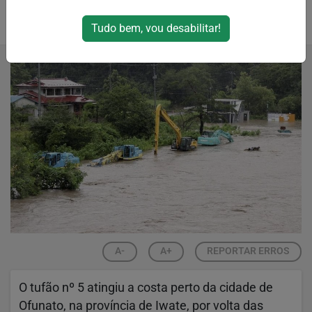
Por
RPJNews
Tudo bem, vou desabilitar!
12/08/2024 18:28
A-
A+
REPORTAR ERROS
O tufão nº 5 atingiu a costa perto da cidade de
Ofunato, na província de Iwate, por volta das