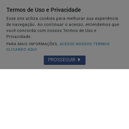
Caso Maria Kusaba: RPJNEWS reabre
Termos de Uso e Privacidade
reportagem após três anos
Esse site utiliza cookies para melhorar sua experiência
Saiba Mais
de navegação. Ao continuar o acesso, entendemos que
você concorda com nossos Termos de Uso e
Privacidade.
PARA MAIS INFORMAÇÕES,
ACESSE NOSSOS TERMOS
CLICANDO AQUI
PROSSEGUIR
TÓQUIO-JAPÃO
Só japonês tem boa conduta? Governo