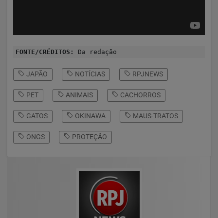
FONTE/CRÉDITOS:
Da redação
JAPÃO
NOTÍCIAS
RPJNEWS
PET
ANIMAIS
CACHORROS
GATOS
OKINAWA
MAUS-TRATOS
ONGS
PROTEÇÃO