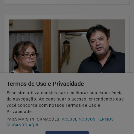
Termos de Uso e Privacidade
Esse site utiliza cookies para melhorar sua experiência
TOYOHASHI-JAPÃO
de navegação. Ao continuar o acesso, entendemos que
Caso Maria Kusaba: RPJNEWS reabre
você concorda com nossos Termos de Uso e
reportagem após três anos
Privacidade.
PARA MAIS INFORMAÇÕES,
ACESSE NOSSOS TERMOS
Saiba Mais
CLICANDO AQUI