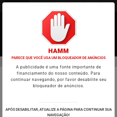
Entrar
HAMM
PARECE QUE VOCÊ USA UM BLOQUEADOR DE ANÚNCIOS
MENU
APÃO
CASO MARIA KUSABA: RPJNEWS REABRE REPORTAGEM APÓS
A publicidade é uma fonte importante de
EM ALTA
financiamento do nosso conteúdo. Para
COMUNIDADE
continuar navegando, por favor desabilite seu
Um homem foi condenado pelo
bloqueador de anúncios.
Tribunal de Justiça do Distrito
Federal e Territórios (TJDFT) por
agressão a uma cachorra
APÓS DESABILITAR, ATUALIZE A PÁGINA PARA CONTINUAR SUA
No Japão Recentemente um descaso e
NAVEGAÇÃO!