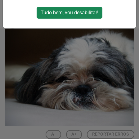
irresponsabilidade veio a tona em Okinawa.
Tudo bem, vou desabilitar!
Por
RPJNews
25/10/2024 19:34
A-
A+
REPORTAR ERROS