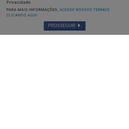
Privacidade.
PARA MAIS INFORMAÇÕES,
ACESSE NOSSOS TERMOS
CLICANDO AQUI
PROSSEGUIR
TOYOHASHI-JAPÃO
Caso Maria Kusaba: RPJNEWS reabre
reportagem após três anos
Saiba Mais