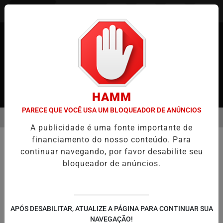
Entrar
HAMM
PARECE QUE VOCÊ USA UM BLOQUEADOR DE ANÚNCIOS
MENU
JAPÃO
CASO MARIA KUSABA: RPJNEWS REABRE REPORTAGEM AP
A publicidade é uma fonte importante de
EM ALTA
financiamento do nosso conteúdo. Para
POLICIAL
continuar navegando, por favor desabilite seu
Homem é preso novamente em
bloqueador de anúncios.
Hiroshima por provocar acidente e
extorquir motoristas
Suspeito usava ameaças e simulação de
APÓS DESABILITAR, ATUALIZE A PÁGINA PARA CONTINUAR SUA
colisões para exigir dinheiro; prática
NAVEGAÇÃO!