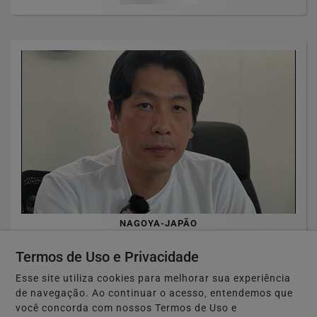
NAGOYA-JAPÃO
Após reportagem da RPJNEWS, Thiago
Termos de Uso e Privacidade
Hayashi afirma que não abandonou
clientes e...
Esse site utiliza cookies para melhorar sua experiência
de navegação. Ao continuar o acesso, entendemos que
você concorda com nossos Termos de Uso e
Saiba Mais