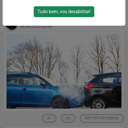
criminosa tem sido alvo de alertas das
autoridades locais
Tudo bem, vou desabilitar!
Por
Toshio Sudo
06/06/2025 03:09
A-
A+
REPORTAR ERROS