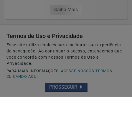
Saiba Mais
Termos de Uso e Privacidade
Esse site utiliza cookies para melhorar sua experiência
de navegação. Ao continuar o acesso, entendemos que
você concorda com nossos Termos de Uso e
Privacidade.
PARA MAIS INFORMAÇÕES,
ACESSE NOSSOS TERMOS
CLICANDO AQUI
PROSSEGUIR
NAGOYA-JAPÃO
MEDIAÇÃO DA RPJNEWS TERMINA EM
ACORDO NO JAPÃO