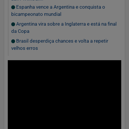
Espanha vence a Argentina e conquista o
bicampeonato mundial
Argentina vira sobre a Inglaterra e está na final
da Copa
Brasil desperdiça chances e volta a repetir
velhos erros