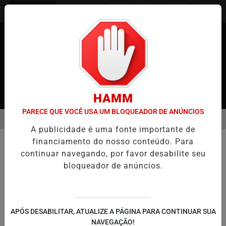
Entrar
HAMM
PARECE QUE VOCÊ USA UM BLOQUEADOR DE ANÚNCIOS
MENU
APÃO
BRASILEIROS RELATAM MESES DE ESPERA POR MUDANÇAS 
A publicidade é uma fonte importante de
EM ALTA
financiamento do nosso conteúdo. Para
MUNDO
continuar navegando, por favor desabilite seu
Igreja Católica é acusada de
bloqueador de anúncios.
vender cerca de 30 mil recém-
nascidos na Bélgica
A maioria das mães nem sabia o que
APÓS DESABILITAR, ATUALIZE A PÁGINA PARA CONTINUAR SUA
acontecia com os bebês após o parto
NAVEGAÇÃO!