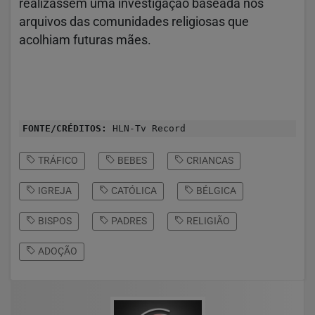
realizassem uma investigação baseada nos
arquivos das comunidades religiosas que
acolhiam futuras mães.
FONTE/CRÉDITOS:
HLN-Tv Record
TRÁFICO
BEBES
CRIANCAS
IGREJA
CATÓLICA
BÉLGICA
BISPOS
PADRES
RELIGIÃO
ADOÇÃO