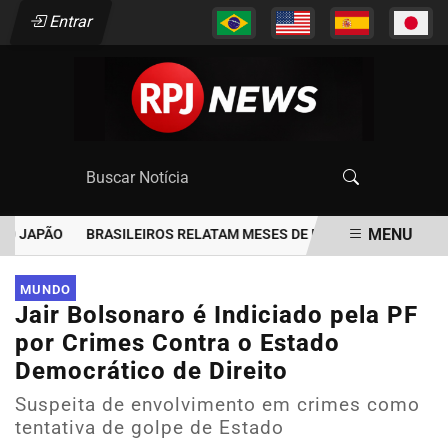
Entrar
MENU
O JAPÃO
BRASILEIROS RELATAM MESES DE ESPERA POR MUDANÇ
EM ALTA
MUNDO
Jair Bolsonaro é Indiciado pela PF
por Crimes Contra o Estado
Democrático de Direito
Suspeita de envolvimento em crimes como
tentativa de golpe de Estado