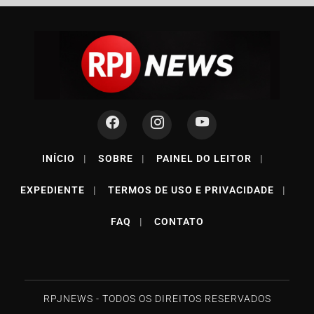
INÍCIO
|
SOBRE
|
PAINEL DO LEITOR
|
Termos de Uso e Privacidade
EXPEDIENTE
|
TERMOS DE USO E PRIVACIDADE
|
Esse site utiliza cookies para melhorar sua experiência
de navegação. Ao continuar o acesso, entendemos que
FAQ
|
CONTATO
você concorda com nossos Termos de Uso e
Privacidade.
PARA MAIS INFORMAÇÕES,
ACESSE NOSSOS TERMOS
CLICANDO AQUI
PROSSEGUIR
RPJNEWS - TODOS OS DIREITOS RESERVADOS