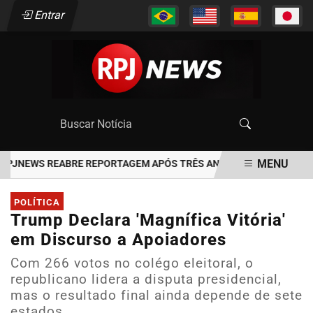
Entrar
MENU
RPJNEWS REABRE REPORTAGEM APÓS TRÊS ANOS
7 SINAIS DE Q
EM ALTA
POLÍTICA
Trump Declara 'Magnífica Vitória'
em Discurso a Apoiadores
Com 266 votos no colégo eleitoral, o
republicano lidera a disputa presidencial,
mas o resultado final ainda depende de sete
estados