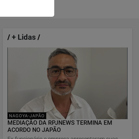
/
+ Lidas
/
NAGOYA-JAPÃO
MEDIAÇÃO DA RPJNEWS TERMINA EM
ACORDO NO JAPÃO
Ex-funcionário e empresa apresentaram suas