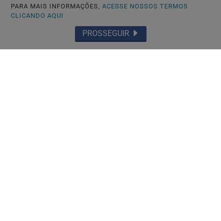
PARA MAIS INFORMAÇÕES,
ACESSE NOSSOS TERMOS
CLICANDO AQUI
PROSSEGUIR
TÓQUIO-JAPÃO
Só japonês tem boa conduta? Governo
endurece regras para residência
permanente...
Saiba Mais
MAIS POSTAGENS
Não possui uma conta?