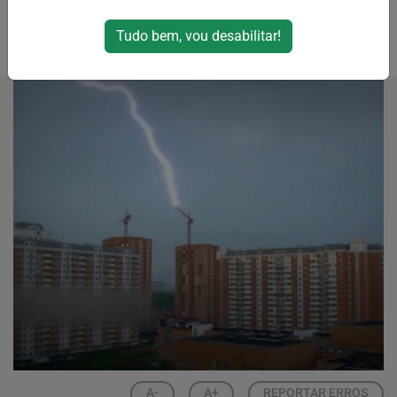
média
Tudo bem, vou desabilitar!
Por
RPJNews
02/09/2024 23:15
03/09/2024 03:49
A-
A+
REPORTAR ERROS