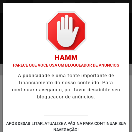
Entrar
HAMM
PARECE QUE VOCÊ USA UM BLOQUEADOR DE ANÚNCIOS
MENU
APÃO
CASO MARIA KUSABA: RPJNEWS REABRE REPORTAGEM APÓ
A publicidade é uma fonte importante de
EM ALTA
financiamento do nosso conteúdo. Para
COMUNIDADE
continuar navegando, por favor desabilite seu
Aumento Rápido de Relâmpagos de
bloqueador de anúncios.
Verão na Região de Kanto
Preocupa Especialistas
Frequência de descargas elétricas em
APÓS DESABILITAR, ATUALIZE A PÁGINA PARA CONTINUAR SUA
Tóquio é mais de três vezes maior do que a
NAVEGAÇÃO!