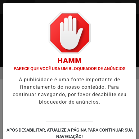
Entrar
HAMM
PARECE QUE VOCÊ USA UM BLOQUEADOR DE ANÚNCIOS
MENU
 JAPÃO
CASO MARIA KUSABA: RPJNEWS REABRE REPORTAGEM A
A publicidade é uma fonte importante de
EM ALTA
financiamento do nosso conteúdo. Para
SAÚDE
continuar navegando, por favor desabilite seu
Direção do Hospital Takiyama é
bloqueador de anúncios.
Substituída Após Denúncias de
Abuso de Pacientes
Diretor e Presidente da Corporação Médica
APÓS DESABILITAR, ATUALIZE A PÁGINA PARA CONTINUAR SUA
são demitidos após escândalo envolvendo
NAVEGAÇÃO!