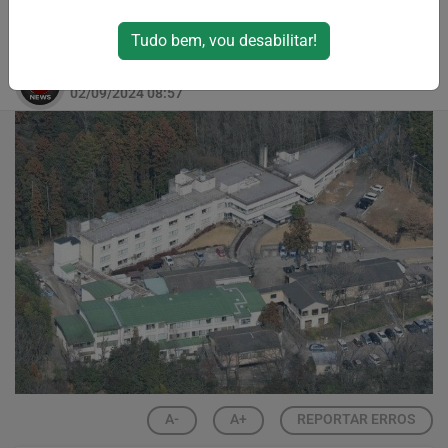
maus-tratos a pacientes em hospital
psiquiátrico de Tóquio.
Tudo bem, vou desabilitar!
Por
RPJNews
02/09/2024 08:57
A-
A+
REPORTAR ERROS