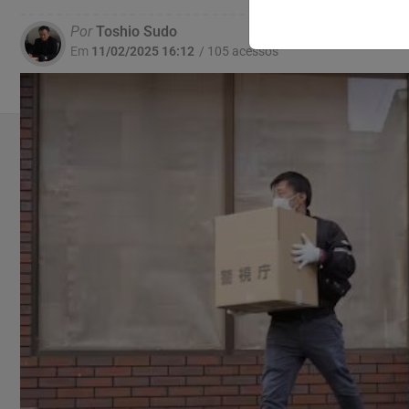
Por
Toshio Sudo
Em
11/02/2025 16:12
/ 105 acessos