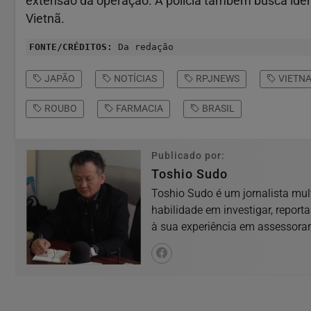
extensão da operação. A polícia também busca iden
Vietnã.
FONTE/CRÉDITOS:
Da redação
JAPÃO
NOTÍCIAS
RPJNEWS
VIETNA
ROUBO
FARMACIA
BRASIL
Publicado por:
Toshio Sudo
Toshio Sudo é um jornalista mul
habilidade em investigar, report
à sua experiência em assessorar 