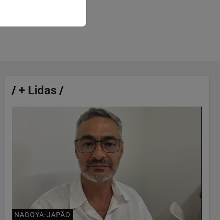
/
+ Lidas
/
NAGOYA-JAPÃO