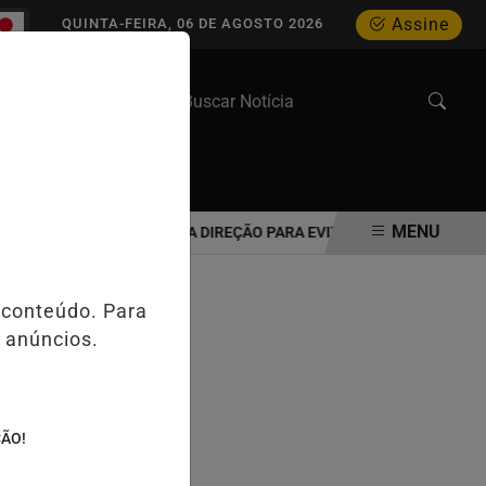
Assine
QUINTA-FEIRA, 06 DE AGOSTO 2026
WEB STORIES
MENU
IDOSO DEVE REAVALIAR A DIREÇÃO PARA EVITAR ACIDENTES NO TRÂN
 conteúdo. Para
 anúncios.
ÇÃO!