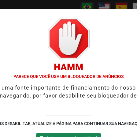
/
/
/
/
PODCASTS
CANAL RPJ
CONTATO
POLICIAL
HAMM
S REABRE REPORTAGEM APÓS TRÊS ANOS
7 SINAIS DE QUE UM 
PARECE QUE VOCÊ USA UM BLOQUEADOR DE ANÚNCIOS
é uma fonte importante de financiamento do nosso
rilha internacional que
 navegando, por favor desabilite seu bloqueador de
rmácias no Japão
da para enviar produtos roubados
S DESABILITAR, ATUALIZE A PÁGINA PARA CONTINUAR SUA NAVEGA