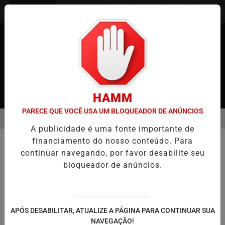
Entrar
HAMM
PARECE QUE VOCÊ USA UM BLOQUEADOR DE ANÚNCIOS
MENU
 JAPÃO
CASO MARIA KUSABA: RPJNEWS REABRE REPORTAGEM AP
A publicidade é uma fonte importante de
EM ALTA
financiamento do nosso conteúdo. Para
COMUNIDADE
continuar navegando, por favor desabilite seu
Preço do Arroz Sobe no Japão:
bloqueador de anúncios.
Supermercados Limitam Compras
Escassez de Oferta e Aumento da Demanda
Afetam Consumidores
APÓS DESABILITAR, ATUALIZE A PÁGINA PARA CONTINUAR SUA
NAVEGAÇÃO!
Por
Pathy Moraes