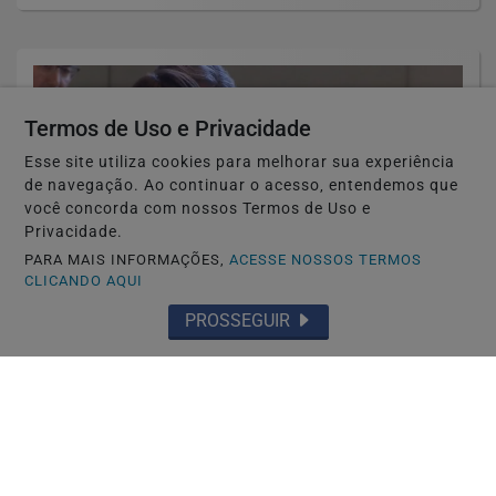
Termos de Uso e Privacidade
Esse site utiliza cookies para melhorar sua experiência
de navegação. Ao continuar o acesso, entendemos que
você concorda com nossos Termos de Uso e
Privacidade.
PARA MAIS INFORMAÇÕES,
ACESSE NOSSOS TERMOS
CLICANDO AQUI
PROSSEGUIR
TÓQUIO-JAPÃO
Só japonês tem boa conduta? Governo
endurece regras para residência
permanente...
Saiba Mais