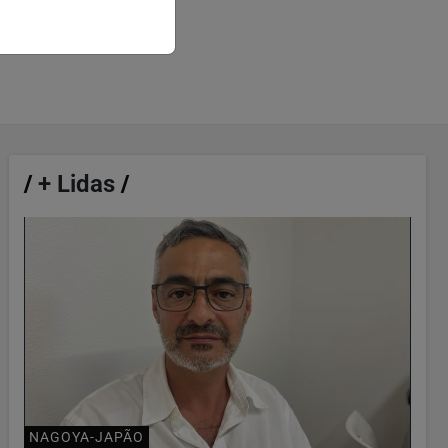
/
+ Lidas
/
NAGOYA-JAPÃO