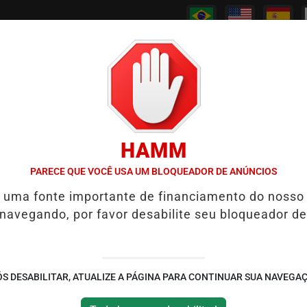
/
/
/
/
PODCASTS
CANAL RPJ
CONTATO
POLICIAL
HAMM
WS REABRE REPORTAGEM APÓS TRÊS ANOS
7 SINAIS DE QUE UM
PARECE QUE VOCÊ USA UM BLOQUEADOR DE ANÚNCIOS
é uma fonte importante de financiamento do nosso
 5.3 abala região de
 navegando, por favor desabilite seu bloqueador de
ábado(6)
 às informações fornecidas pelas
S DESABILITAR, ATUALIZE A PÁGINA PARA CONTINUAR SUA NAVEGA