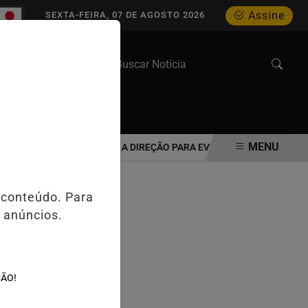
Assine
SEXTA-FEIRA, 07 DE AGOSTO 2026
WEB STORIES
MENU
 IDOSO DEVE REAVALIAR A DIREÇÃO PARA EVITAR ACIDENTES NO TRÂ
 conteúdo. Para
 anúncios.
ÇÃO!