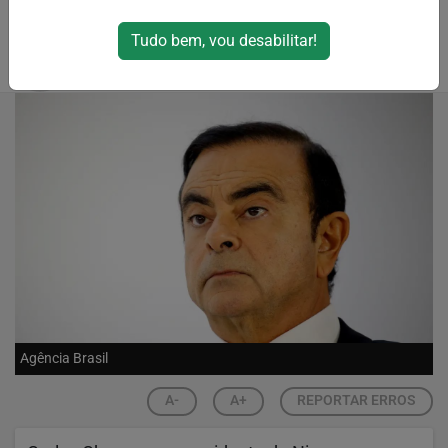
gerar debates
Tudo bem, vou desabilitar!
Por
Toshio Sudo
03/01/2025 02:08
Agência Brasil
A-
A+
REPORTAR ERROS