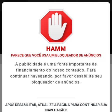
Entrar
HAMM
PARECE QUE VOCÊ USA UM BLOQUEADOR DE ANÚNCIOS
MENU
JAPÃO
CASO MARIA KUSABA: RPJNEWS REABRE REPORTAGEM AP
A publicidade é uma fonte importante de
EM ALTA
financiamento do nosso conteúdo. Para
POLICIAL
continuar navegando, por favor desabilite seu
Carlos Ghosn: A fuga
bloqueador de anúncios.
cinematográfica e as novas
polêmicas envolvendo Nissan e
Honda
APÓS DESABILITAR, ATUALIZE A PÁGINA PARA CONTINUAR SUA
O caso que chocou o mundo e continua a
NAVEGAÇÃO!