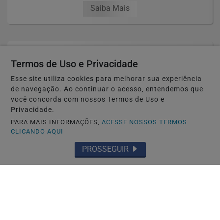
Saiba Mais
Termos de Uso e Privacidade
Esse site utiliza cookies para melhorar sua experiência
de navegação. Ao continuar o acesso, entendemos que
você concorda com nossos Termos de Uso e
Privacidade.
PARA MAIS INFORMAÇÕES,
ACESSE NOSSOS TERMOS
CLICANDO AQUI
PROSSEGUIR
TOYOHASHI-JAPÃO
Caso Maria Kusaba: RPJNEWS reabre
reportagem após três anos
Saiba Mais