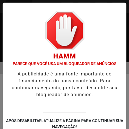
Entrar
HAMM
PARECE QUE VOCÊ USA UM BLOQUEADOR DE ANÚNCIOS
MENU
 JAPÃO
CASO MARIA KUSABA: RPJNEWS REABRE REPORTAGEM AP
A publicidade é uma fonte importante de
EM ALTA
financiamento do nosso conteúdo. Para
POLICIAL
continuar navegando, por favor desabilite seu
Ex-Promotor Principal de Osaka
bloqueador de anúncios.
Preso sob Suspeita de Estupro
Caso evidencia problemas de assédio e
violência contra mulheres no Japão
APÓS DESABILITAR, ATUALIZE A PÁGINA PARA CONTINUAR SUA
NAVEGAÇÃO!
Por
RPJNews