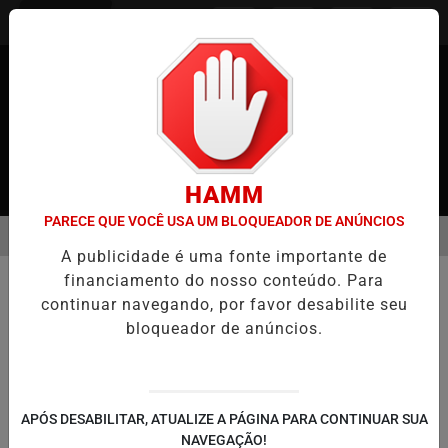
Entrar
HAMM
PARECE QUE VOCÊ USA UM BLOQUEADOR DE ANÚNCIOS
MENU
 JAPÃO
CASO MARIA KUSABA: RPJNEWS REABRE REPORTAGEM A
A publicidade é uma fonte importante de
EM ALTA
financiamento do nosso conteúdo. Para
ECONOMIA
continuar navegando, por favor desabilite seu
Governo Japonês Anuncia Aumento
bloqueador de anúncios.
de Impostos para Gastos Militares
Proposta de nova taxa gera debate e pode
impactar contribuintes a longo prazo
APÓS DESABILITAR, ATUALIZE A PÁGINA PARA CONTINUAR SUA
NAVEGAÇÃO!
Por
RPJNews