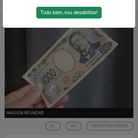
14/12/2024 12:49
Tudo bem, vou desabilitar!
IMAGEM-RPJNEWS
A-
A+
REPORTAR ERROS