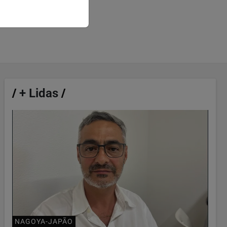
/
+ Lidas
/
NAGOYA-JAPÃO