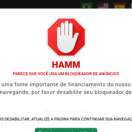
/
/
/
/
PODCASTS
CANAL RPJ
CONTATO
POLICIAL
HAMM
EWS REABRE REPORTAGEM APÓS TRÊS ANOS
7 SINAIS DE QUE UM
PARECE QUE VOCÊ USA UM BLOQUEADOR DE ANÚNCIOS
é uma fonte importante de financiamento do nosso
olocar medicamento
 navegando, por favor desabilite seu bloqueador de
ida de uma enfermeira
 e entregou a bebida contendo o
S DESABILITAR, ATUALIZE A PÁGINA PARA CONTINUAR SUA NAVEGA
ta da instituição do bairro Chuo