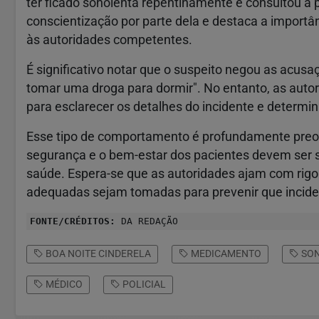
ter ficado sonolenta repentinamente e consultou a p
conscientização por parte dela e destaca a importâ
às autoridades competentes.
É significativo notar que o suspeito negou as acusa
tomar uma droga para dormir". No entanto, as auto
para esclarecer os detalhes do incidente e determin
Esse tipo de comportamento é profundamente preocu
segurança e o bem-estar dos pacientes devem ser se
saúde. Espera-se que as autoridades ajam com rigor 
adequadas sejam tomadas para prevenir que incide
FONTE/CRÉDITOS:
DA REDAÇÃO
BOA NOITE CINDERELA
MEDICAMENTO
SO
MÉDICO
POLICIAL