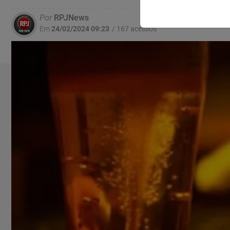
Por
RPJNews
Em
24/02/2024 09:23
/ 167 acessos