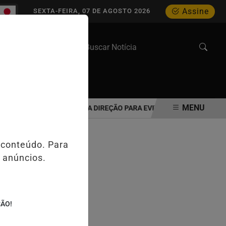
Assine
SEXTA-FEIRA, 07 DE AGOSTO 2026
WEB STORIES
MENU
 IDOSO DEVE REAVALIAR A DIREÇÃO PARA EVITAR ACIDENTES NO TRÂ
 conteúdo. Para
 anúncios.
ÇÃO!